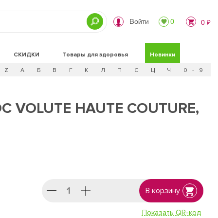
Войти
0
0 ₽
СКИДКИ
Товары для здоровья
Новинки
Z
А
Б
В
Г
К
Л
П
С
Ц
Ч
0 - 9
 VOLUTE HAUTE COUTURE,
В корзину
Показать QR-код