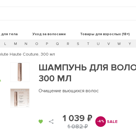
 для тела
Уход за волосами
Товары для взрослых (18+)
L
M
N
O
P
Q
R
S
T
U
V
W
Y
lute Haute Couture, 300 мл
ШАМПУНЬ ДЛЯ ВОЛОС
300 МЛ
t
Очищение вьющихся волос
1 039 ₽
SALE
-4%
1 082 ₽