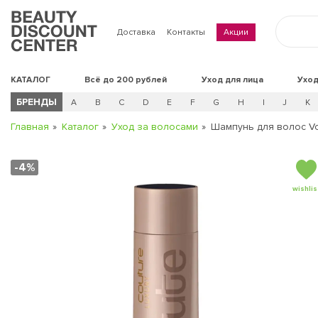
Доставка
Контакты
Акции
КАТАЛОГ
Всё до 200 рублей
Уход для лица
Уход
БРЕНДЫ
A
B
C
D
E
F
G
H
I
J
K
Главная
Каталог
Уход за волосами
Шампунь для волос Vo
-4%
wishlis