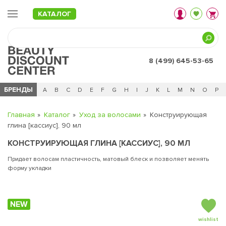
КАТАЛОГ
8 (499) 645-53-65
БРЕНДЫ
Ц
Ч
0 - 9
A
B
C
D
E
F
G
H
I
J
K
L
M
N
O
P
Главная
Каталог
Уход за волосами
Конструирующая
глина [кассиус], 90 мл
КОНСТРУИРУЮЩАЯ ГЛИНА [КАССИУС], 90 МЛ
Придает волосам пластичность, матовый блеск и позволяет менять
форму укладки
NEW
wishlist