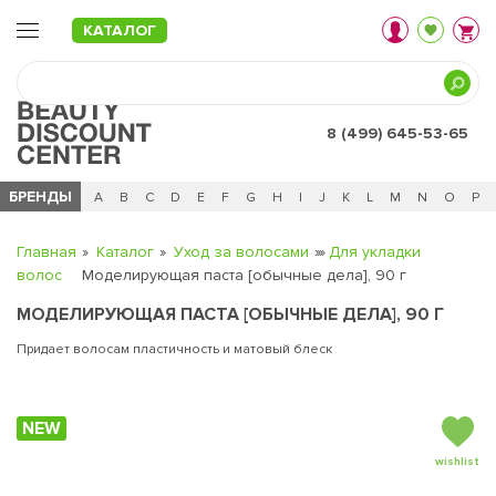
КАТАЛОГ
8 (499) 645-53-65
БРЕНДЫ
Ц
Ч
0 - 9
A
B
C
D
E
F
G
H
I
J
K
L
M
N
O
P
Главная
Каталог
Уход за волосами
Для укладки
волос
Моделирующая паста [обычные дела], 90 г
МОДЕЛИРУЮЩАЯ ПАСТА [ОБЫЧНЫЕ ДЕЛА], 90 Г
Придает волосам пластичность и матовый блеск
NEW
wishlist