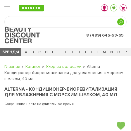
КАТАЛОГ
8 (499) 645-53-65
БРЕНДЫ
Ц
Ч
0 - 9
A
B
C
D
E
F
G
H
I
J
K
L
M
N
O
P
Главная
Каталог
Уход за волосами
Alterna -
Кондиционер-биоревитализация для увлажнения с морским
шелком, 40 мл
ALTERNA - КОНДИЦИОНЕР-БИОРЕВИТАЛИЗАЦИЯ
ДЛЯ УВЛАЖНЕНИЯ С МОРСКИМ ШЕЛКОМ, 40 МЛ
Сохранение цвета на длительное время