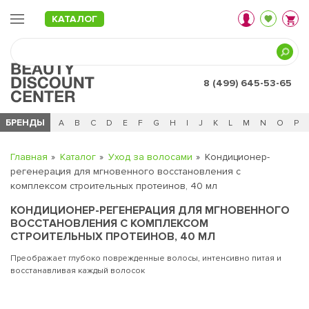
КАТАЛОГ
8 (499) 645-53-65
БРЕНДЫ
Ц
Ч
0 - 9
A
B
C
D
E
F
G
H
I
J
K
L
M
N
O
P
Главная
Каталог
Уход за волосами
Кондиционер-
регенерация для мгновенного восстановления с
комплексом строительных протеинов, 40 мл
КОНДИЦИОНЕР-РЕГЕНЕРАЦИЯ ДЛЯ МГНОВЕННОГО
ВОССТАНОВЛЕНИЯ С КОМПЛЕКСОМ
СТРОИТЕЛЬНЫХ ПРОТЕИНОВ, 40 МЛ
Преображает глубоко поврежденные волосы, интенсивно питая и
восстанавливая каждый волосок