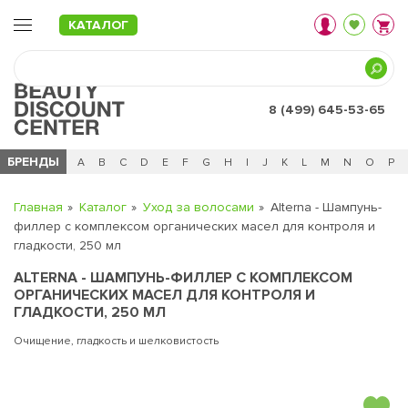
КАТАЛОГ
8 (499) 645-53-65
БРЕНДЫ
Ц
Ч
0 - 9
A
B
C
D
E
F
G
H
I
J
K
L
M
N
O
P
Главная
Каталог
Уход за волосами
Alterna - Шампунь-
филлер с комплексом органических масел для контроля и
гладкости, 250 мл
ALTERNA - ШАМПУНЬ-ФИЛЛЕР С КОМПЛЕКСОМ
ОРГАНИЧЕСКИХ МАСЕЛ ДЛЯ КОНТРОЛЯ И
ГЛАДКОСТИ, 250 МЛ
Очищение, гладкость и шелковистость