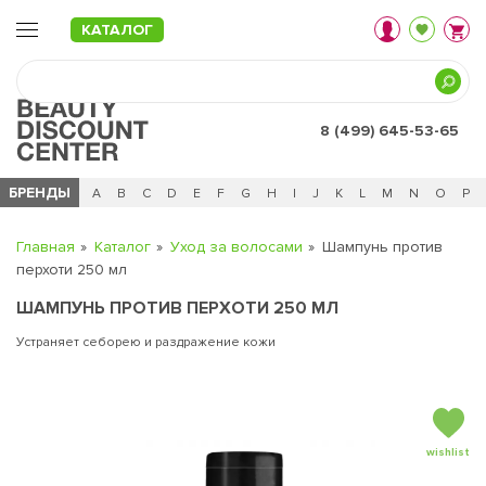
КАТАЛОГ
8 (499) 645-53-65
БРЕНДЫ
Ц
Ч
0 - 9
A
B
C
D
E
F
G
H
I
J
K
L
M
N
O
P
Главная
Каталог
Уход за волосами
Шампунь против
перхоти 250 мл
ШАМПУНЬ ПРОТИВ ПЕРХОТИ 250 МЛ
Устраняет себорею и раздражение кожи
wishlist