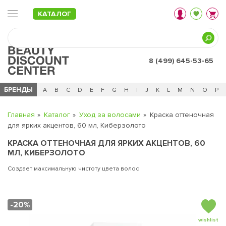
КАТАЛОГ
8 (499) 645-53-65
БРЕНДЫ
Ц
Ч
0 - 9
A
B
C
D
E
F
G
H
I
J
K
L
M
N
O
P
Главная
Каталог
Уход за волосами
Краска оттеночная
для ярких акцентов, 60 мл, Киберзолото
КРАСКА ОТТЕНОЧНАЯ ДЛЯ ЯРКИХ АКЦЕНТОВ, 60
МЛ, КИБЕРЗОЛОТО
Создает максимальную чистоту цвета волос
-20%
wishlist