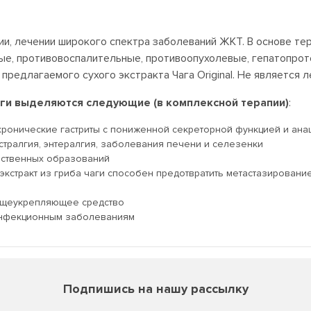
и, лечении широкого спектра заболеваний ЖКТ. В основе тер
е, противовоспалительные, противоопухолевые, гепатопроте
 предлагаемого сухого экстракта Чага Original. Не являет
аги выделяются следующие (в комплексной терапии)
:
хронические гастриты с пониженной секреторной функцией и ана
стралгия, энтералгия, заболевания печени и селезенки
ественных образований
кстракт из гриба чаги способен предотвратить метастазировани
бщеукрепляющее средство
 инфекционным заболеваниям
Подпишись на нашу рассылку