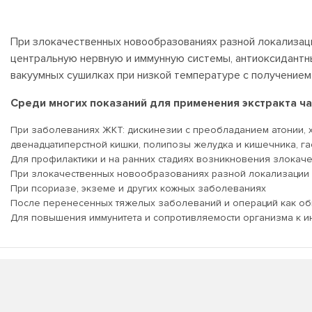
При злокачественных новообразованиях разной локализаци
центральную нервную и иммунную системы, антиоксидантны
вакуумных сушилках при низкой температуре с получением
Среди многих показаний для применения экстракта ч
При заболеваниях ЖКТ: дискинезии с преобладанием атонии, 
двенадцатиперстной кишки, полипозы желудка и кишечника, га
Для профилактики и на ранних стадиях возникновения злокач
При злокачественных новообразованиях разной локализации э
При псориазе, экземе и других кожных заболеваниях
После перенесенных тяжелых заболеваний и операций как о
Для повышения иммунитета и сопротивляемости организма к