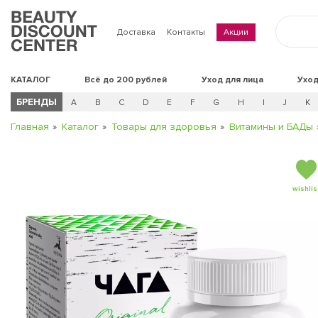
Доставка
Контакты
Акции
КАТАЛОГ
Всё до 200 рублей
Уход для лица
Уход
БРЕНДЫ
A
B
C
D
E
F
G
H
I
J
K
Главная
Каталог
Товары для здоровья
Витамины и БАДы
wishlis