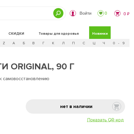
Войти
0
0 ₽
СКИДКИ
Товары для здоровья
Новинки
Z
А
Б
В
Г
К
Л
П
С
Ц
Ч
0 - 9
 ORIGINAL, 90 Г
 к самовосстановлению
нет в наличии
Показать QR-код