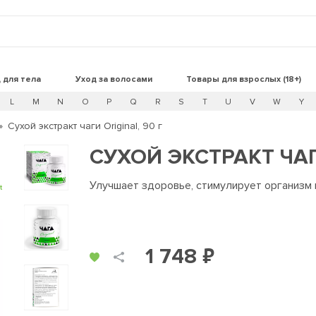
 для тела
Уход за волосами
Товары для взрослых (18+)
L
M
N
O
P
Q
R
S
T
U
V
W
Y
Сухой экстракт чаги Original, 90 г
СУХОЙ ЭКСТРАКТ ЧАГИ
Улучшает здоровье, стимулирует организм
t
1 748 ₽