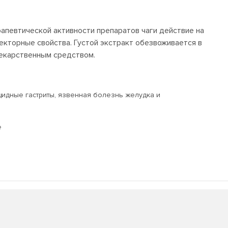
апевтической активности препаратов чаги действие на
кторные свойства. Густой экстракт обезвоживается в
ся лекарственным средством.
цидные гастриты, язвенная болезнь желудка и
е