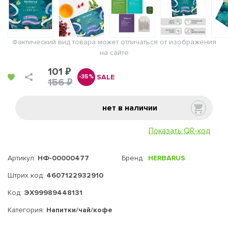
Фактический вид товара может отличаться от изображения
на сайте
101 ₽
SALE
-35%
156 ₽
нет в наличии
Показать QR-код
Артикул:
НФ-00000477
Бренд:
HERBARUS
Штрих код:
4607122932910
Код:
ЭХ99989448131
Категория:
Напитки/чай/кофе