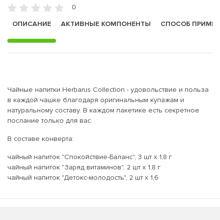
0
ОПИСАНИЕ
АКТИВНЫЕ КОМПОНЕНТЫ
СПОСОБ ПРИМЕ
Чайные напитки Herbarus Сollection - удовольствие и польза
в каждой чашке благодаря оригинальным купажам и
натуральному составу. В каждом пакетике есть секретное
послание только для вас.
В составе конверта:
чайный напиток "Спокойствие-Баланс", 3 шт х 1,8 г
чайный напиток "Заряд витаминов", 2 шт х 1,8 г
чайный напиток "Детокс-молодость", 2 шт х 1,6