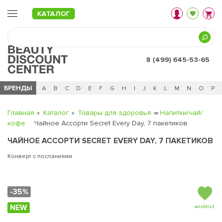
КАТАЛОГ
8 (499) 645-53-65
БРЕНДЫ
Ц
Ч
0 - 9
A
B
C
D
E
F
G
H
I
J
K
L
M
N
O
P
Главная
Каталог
Товары для здоровья
Напитки/чай/
кофе
Чайное Ассорти Secret Every Day, 7 пакетиков
ЧАЙНОЕ АССОРТИ SECRET EVERY DAY, 7 ПАКЕТИКОВ
Конверт с посланиями
-35%
NEW
wishlist