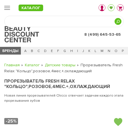
КАТАЛОГ
8 (499) 645-53-65
БРЕНДЫ
Ц
Ч
0 - 9
A
B
C
D
E
F
G
H
I
J
K
L
M
N
O
P
Главная
Каталог
Детские товары
Прорезыватель Fresh
Relax "Кольцо",розовое,4мес.+,охлаждающий
ПРОРЕЗЫВАТЕЛЬ FRESH RELAX
"КОЛЬЦО",РОЗОВОЕ,4МЕС.+,ОХЛАЖДАЮЩИЙ
Новая линия прорезывателей Chicco отвечает задачам каждого этапа
прорезывания зубов
-25%