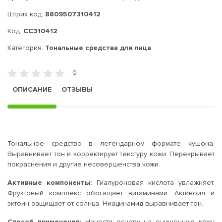
Штрих код:
8809507310412
Код:
CC310412
Категория:
Тональные средства для лица
0
ОПИСАНИЕ
ОТЗЫВЫ
Тональное средство в легендарном формате кушона.
Выравнивает тон и корректирует текстуру кожи. Перекрывает
покраснения и другие несовершенства кожи.
Активные компоненты:
Гиалуроновая кислота увлажняет.
Фруктовый комплекс обогащает витаминами. Активоил и
эктоин защищает от солнца. Ниацинамид выравнивает тон.
Способ применения:
Нанести основу на очищенную кожу