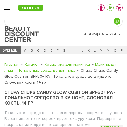
КАТАЛОГ
8 (499) 645-53-65
БРЕНДЫ
Ц
Ч
0 - 9
A
B
C
D
E
F
G
H
I
J
K
L
M
N
O
P
Главная
Каталог
Косметика для макияжа
Макияж для
лица
Тональные средства для лица
Chupa Chups Candy
Glow Cushion SPF50+ PA - Тональное средство в кушоне,
Слоновая кость, 14 гр
CHUPA CHUPS CANDY GLOW CUSHION SPF50+ PA -
ТОНАЛЬНОЕ СРЕДСТВО В КУШОНЕ, СЛОНОВАЯ
КОСТЬ, 14 ГР
Тональное средство в легендарном формате кушона.
Выравнивает тон и корректирует текстуру кожи. Перекрывает
покраснения и другие несовершенства кожи.