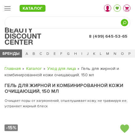
КАТАЛОГ
8 (499) 645-53-65
БРЕНДЫ
Ц
Ч
0 - 9
A
B
C
D
E
F
G
H
I
J
K
L
M
N
O
P
Главная
Каталог
Уход для лица
Гель для жирной и
комбинированной кожи очищающий, 150 мл
ГЕЛЬ ДЛЯ ЖИРНОЙ И КОМБИНИРОВАННОЙ КОЖИ
ОЧИЩАЮЩИЙ, 150 МЛ
Очищает поры от загрязнений, отшелушивает кожу, не травмируя ее,
устраняет жирный блеск
-15%