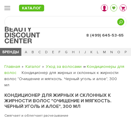
КАТАЛОГ
8 (499) 645-53-65
БРЕНДЫ
Ц
Ч
0 - 9
A
B
C
D
E
F
G
H
I
J
K
L
M
N
O
P
Главная
Каталог
Уход за волосами
Кондиционеры для
волос
Кондиционер для жирных и склонных к жирности
волос "Очищение и мягкость. Черный уголь и алое", 300
мл
КОНДИЦИОНЕР ДЛЯ ЖИРНЫХ И СКЛОННЫХ К
ЖИРНОСТИ ВОЛОС "ОЧИЩЕНИЕ И МЯГКОСТЬ.
ЧЕРНЫЙ УГОЛЬ И АЛОЕ", 300 МЛ
Смягчает и облегчает расчесывание