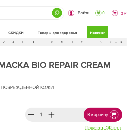
Войти
0
0 ₽
СКИДКИ
Товары для здоровья
Новинки
Z
А
Б
В
Г
К
Л
П
С
Ц
Ч
0 - 9
МАСКА BIO REPAIR CREAM
Е ПОВРЕЖДЕННОЙ КОЖИ
В корзину
Показать QR-код