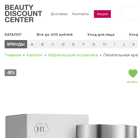
Доставка
Контакты
Акции
КАТАЛОГ
Всё до 200 рублей
Уход для лица
Уход
БРЕНДЫ
A
B
C
D
E
F
G
H
I
J
K
Главная
Каталог
Израильская косметика
Питательная кре
-8%
wishlis