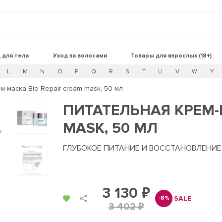
 для тела
Уход за волосами
Товары для взрослых (18+)
L
M
N
O
P
Q
R
S
T
U
V
W
Y
м-маска Bio Repair cream mask, 50 мл
ПИТАТЕЛЬНАЯ КРЕМ-
MASK, 50 МЛ
t
ГЛУБОКОЕ ПИТАНИЕ И ВОССТАНОВЛЕНИ
3 130 ₽
SALE
-8%
3 402 ₽