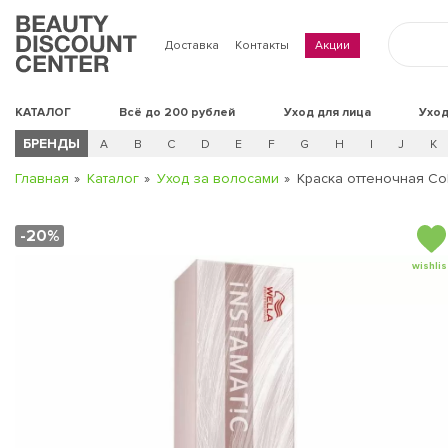
Доставка
Контакты
Акции
КАТАЛОГ
Всё до 200 рублей
Уход для лица
Уход
БРЕНДЫ
A
B
C
D
E
F
G
H
I
J
K
Главная
Каталог
Уход за волосами
Краска оттеночная Col
-20%
wishlis