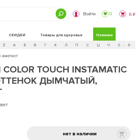
Войти
0
0 ₽
СКИДКИ
Товары для здоровья
Новинки
Z
А
Б
В
Г
К
Л
П
С
Ц
Ч
0 - 9
й аметист
 COLOR TOUCH INSTAMATIC
 ОТТЕНОК ДЫМЧАТЫЙ,
Т
цвет
нет в наличии