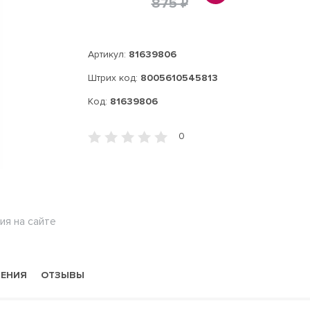
875 ₽
Артикул:
81639806
Штрих код:
8005610545813
Код:
81639806
0
ия на сайте
НЕНИЯ
ОТЗЫВЫ