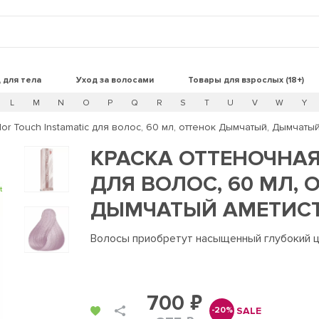
 для тела
Уход за волосами
Товары для взрослых (18+)
L
M
N
O
P
Q
R
S
T
U
V
W
Y
or Touch Instamatic для волос, 60 мл, оттенок Дымчатый, Дымчаты
КРАСКА ОТТЕНОЧНАЯ
ДЛЯ ВОЛОС, 60 МЛ,
t
ДЫМЧАТЫЙ АМЕТИС
Волосы приобретут насыщенный глубокий 
700 ₽
SALE
-20%