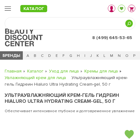
КАТАЛОГ
8 (499) 645-53-65
БРЕНДЫ
Ц
Ч
0 - 9
A
B
C
D
E
F
G
H
I
J
K
L
M
N
O
P
Главная
Каталог
Уход для лица
Кремы для лица
Увлажняющий крем для лица
Ультраувлажняющий крем-
гель Гидреин Hialuro Ultra Hydrating Cream-gel, 50 г
УЛЬТРАУВЛАЖНЯЮЩИЙ КРЕМ-ГЕЛЬ ГИДРЕИН
HIALURO ULTRA HYDRATING CREAM-GEL, 50 Г
Обеспечивает интенсивное глубокое и долговременное увлажнение