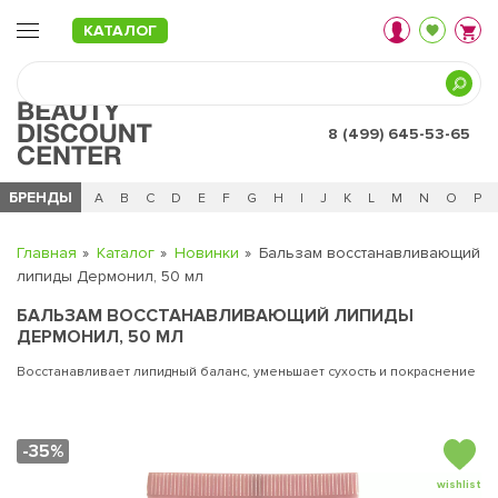
КАТАЛОГ
8 (499) 645-53-65
БРЕНДЫ
Ц
Ч
0 - 9
A
B
C
D
E
F
G
H
I
J
K
L
M
N
O
P
Главная
Каталог
Новинки
Бальзам восстанавливающий
липиды Дермонил, 50 мл
БАЛЬЗАМ ВОССТАНАВЛИВАЮЩИЙ ЛИПИДЫ
ДЕРМОНИЛ, 50 МЛ
Восстанавливает липидный баланс, уменьшает сухость и покраснение
-35%
wishlist