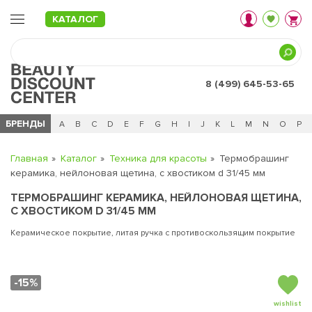
КАТАЛОГ
8 (499) 645-53-65
БРЕНДЫ
Ц
Ч
0 - 9
A
B
C
D
E
F
G
H
I
J
K
L
M
N
O
P
Главная
Каталог
Техника для красоты
Термобрашинг
керамика, нейлоновая щетина, с хвостиком d 31/45 мм
ТЕРМОБРАШИНГ КЕРАМИКА, НЕЙЛОНОВАЯ ЩЕТИНА,
С ХВОСТИКОМ D 31/45 ММ
Керамическое покрытие, литая ручка с противоскользящим покрытие
-15%
wishlist