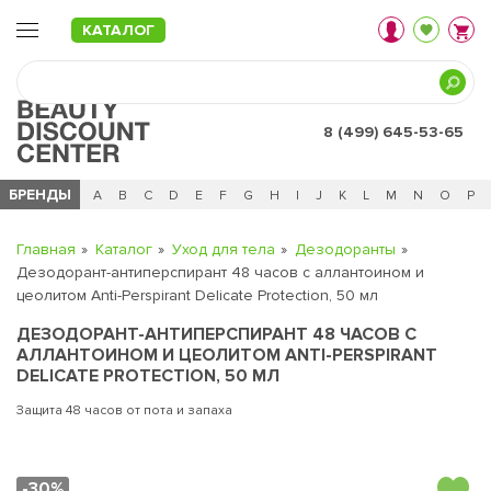
КАТАЛОГ
8 (499) 645-53-65
БРЕНДЫ
Ц
Ч
0 - 9
A
B
C
D
E
F
G
H
I
J
K
L
M
N
O
P
Главная
Каталог
Уход для тела
Дезодоранты
Дезодорант-антиперспирант 48 часов с аллантоином и
цеолитом Anti-Perspirant Delicate Protection, 50 мл
ДЕЗОДОРАНТ-АНТИПЕРСПИРАНТ 48 ЧАСОВ С
АЛЛАНТОИНОМ И ЦЕОЛИТОМ ANTI-PERSPIRANT
DELICATE PROTECTION, 50 МЛ
Защита 48 часов от пота и запаха
-30%