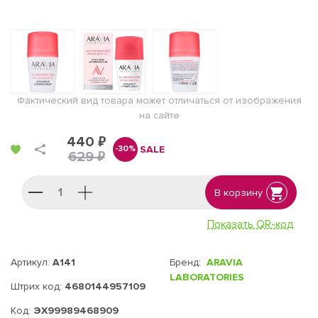
Фактический вид товара может отличаться от изображения
на сайте
440 ₽
SALE
-30%
629 ₽
В корзину
Показать QR-код
Артикул:
А141
Бренд:
ARAVIA
LABORATORIES
Штрих код:
4680144957109
Код:
ЭХ99989468909