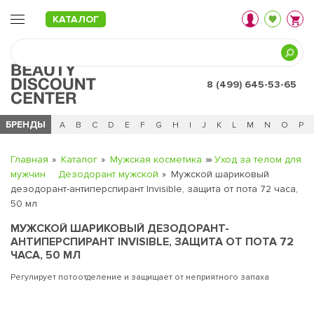
КАТАЛОГ
8 (499) 645-53-65
БРЕНДЫ
Ц
Ч
0 - 9
A
B
C
D
E
F
G
H
I
J
K
L
M
N
O
P
Главная
Каталог
Мужская косметика
Уход за телом для
мужчин
Дезодорант мужской
Мужской шариковый
дезодорант-антиперспирант Invisible, защита от пота 72 часа,
50 мл
МУЖСКОЙ ШАРИКОВЫЙ ДЕЗОДОРАНТ-
АНТИПЕРСПИРАНТ INVISIBLE, ЗАЩИТА ОТ ПОТА 72
ЧАСА, 50 МЛ
Регулирует потоотделение и защищает от неприятного запаха