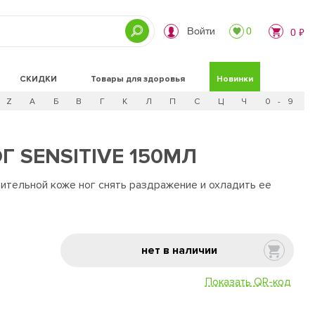
Войти
0
0 ₽
СКИДКИ
Товары для здоровья
Новинки
Z
А
Б
В
Г
К
Л
П
С
Ц
Ч
0 - 9
 SENSITIVE 150МЛ
ительной коже ног снять раздражение и охладить ее
нет в наличии
Показать QR-код