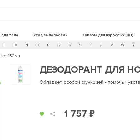
 для тела
Уход за волосами
Товары для взрослых (18+)
L
M
N
O
P
Q
R
S
T
U
V
W
Y
ive 150мл
ДЕЗОДОРАНТ ДЛЯ НОГ
Обладает особой функцией - помочь чувств
t
1 757 ₽