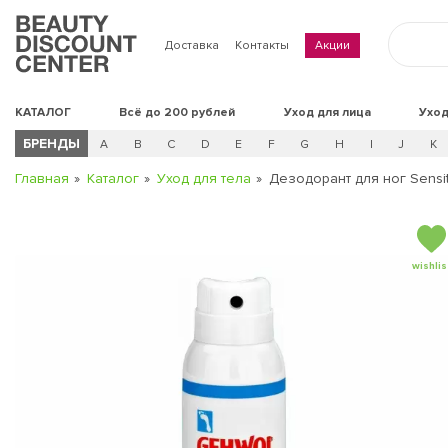
Доставка
Контакты
Акции
КАТАЛОГ
Всё до 200 рублей
Уход для лица
Уход
БРЕНДЫ
A
B
C
D
E
F
G
H
I
J
K
Главная
Каталог
Уход для тела
Дезодорант для ног Sensit
wishlis