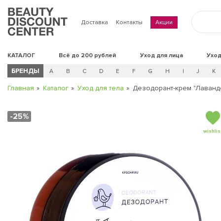
Доставка
Контакты
Акции
КАТАЛОГ
Всё до 200 рублей
Уход для лица
Уход
БРЕНДЫ
A
B
C
D
E
F
G
H
I
J
K
Главная
Каталог
Уход для тела
Дезодорант-крем "Лавандо
-25%
wishlis