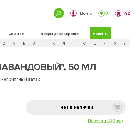
Войти
0
0 ₽
СКИДКИ
Товары для здоровья
Новинки
Z
А
Б
В
Г
К
Л
П
С
Ц
Ч
0 - 9
ЛАВАНДОВЫЙ", 50 МЛ
 неприятный запах
нет в наличии
Показать QR-код