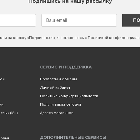
Подпишись на нашу рассылку
ПО
мая на кнопку «Подписаться», я соглашаюсь с
Политикой конфиденциаль
СЕРВИС И ПОДДЕРЖКА
лей
Возвраты и обмены
Личный кабинет
Политика конфиденциальности
ми
Получи заказ сегодня
слых (18+)
Адреса магазинов
ДОПОЛНИТЕЛЬНЫЕ СЕРВИСЫ
ровья