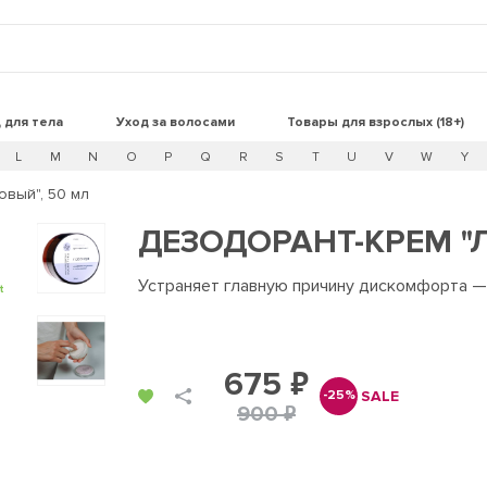
 для тела
Уход за волосами
Товары для взрослых (18+)
L
M
N
O
P
Q
R
S
T
U
V
W
Y
вый", 50 мл
ДЕЗОДОРАНТ-КРЕМ "
Устраняет главную причину дискомфорта —
t
675 ₽
SALE
-25%
900 ₽