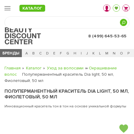
КАТАЛОГ
8 (499) 645-53-65
БРЕНДЫ
Ц
Ч
0 - 9
A
B
C
D
E
F
G
H
I
J
K
L
M
N
O
P
Главная
Каталог
Уход за волосами
Окрашивание
волос
Полуперманентный краситель Dia light, 50 мл,
Фиолетовый, 50 мл
ПОЛУПЕРМАНЕНТНЫЙ КРАСИТЕЛЬ DIA LIGHT, 50 МЛ,
ФИОЛЕТОВЫЙ, 50 МЛ
Инновационный краситель тон в тон на основе уникальной формулы