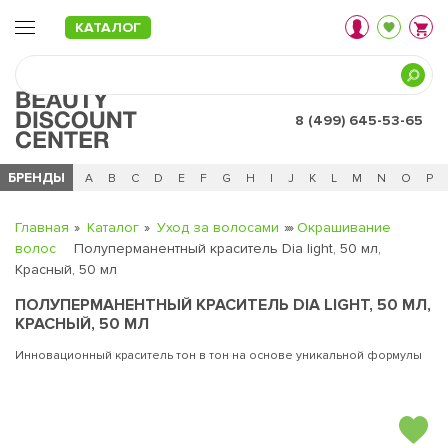
КАТАЛОГ
8 (499) 645-53-65
БРЕНДЫ
Ц
Ч
0 - 9
A
B
C
D
E
F
G
H
I
J
K
L
M
N
O
P
Главная
Каталог
Уход за волосами
Окрашивание
волос
Полуперманентный краситель Dia light, 50 мл,
Красный, 50 мл
ПОЛУПЕРМАНЕНТНЫЙ КРАСИТЕЛЬ DIA LIGHT, 50 МЛ,
КРАСНЫЙ, 50 МЛ
Инновационный краситель тон в тон на основе уникальной формулы