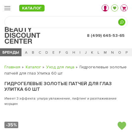
КАТАЛОГ
8 (499) 645-53-65
БРЕНДЫ
Ц
Ч
0 - 9
A
B
C
D
E
F
G
H
I
J
K
L
M
N
O
P
Главная
Каталог
Уход для лица
Гидрогелевые золотые
патчей для глаз Улитка 60 шт
ГИДРОГЕЛЕВЫЕ ЗОЛОТЫЕ ПАТЧЕЙ ДЛЯ ГЛАЗ
УЛИТКА 60 ШТ
Имеет 3 эффекта: ультра увлажнение, лифтинг и разглаживание
морщин
-35%