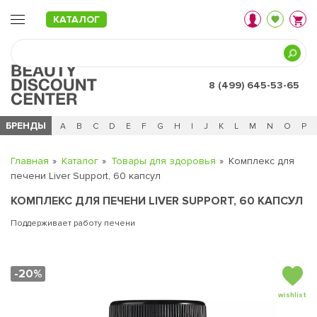
КАТАЛОГ
8 (499) 645-53-65
БРЕНДЫ
Ц
Ч
0 - 9
A
B
C
D
E
F
G
H
I
J
K
L
M
N
O
P
Главная
Каталог
Товары для здоровья
Комплекс для
печени Liver Support, 60 капсул
КОМПЛЕКС ДЛЯ ПЕЧЕНИ LIVER SUPPORT, 60 КАПСУЛ
Поддерживает работу печени
-20%
wishlist