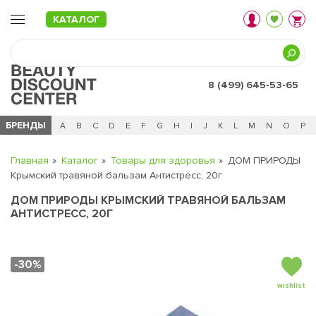
КАТАЛОГ
8 (499) 645-53-65
БРЕНДЫ
Ц
Ч
0 - 9
A
B
C
D
E
F
G
H
I
J
K
L
M
N
O
P
Главная
Каталог
Товары для здоровья
ДОМ ПРИРОДЫ
Крымский травяной бальзам Антистресс, 20г
ДОМ ПРИРОДЫ КРЫМСКИЙ ТРАВЯНОЙ БАЛЬЗАМ
АНТИСТРЕСС, 20Г
-30%
wishlist