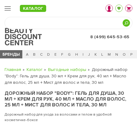
КАТАЛОГ
8 (499) 645-53-65
БРЕНДЫ
Ц
Ч
0 - 9
A
B
C
D
E
F
G
H
I
J
K
L
M
N
O
P
Главная
Каталог
Выгодные наборы
Дорожный набор
"Body": Гель для душа, 30 мл + Крем для рук, 40 мл + Масло
для волос, 25 мл + Мист для волос и тела, 30 мл
ДОРОЖНЫЙ НАБОР "BODY": ГЕЛЬ ДЛЯ ДУША, 30
МЛ + КРЕМ ДЛЯ РУК, 40 МЛ + МАСЛО ДЛЯ ВОЛОС,
25 МЛ + МИСТ ДЛЯ ВОЛОС И ТЕЛА, 30 МЛ
Дорожный набор для ухода за волосами и телом в удобной
косметичке-боксе