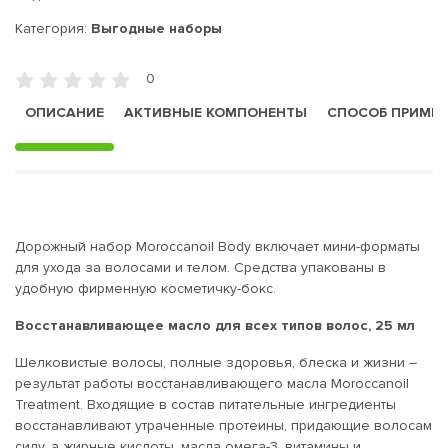
Категория:
Выгодные наборы
0
ОПИСАНИЕ
АКТИВНЫЕ КОМПОНЕНТЫ
СПОСОБ ПРИМЕ
Дорожный набор Moroccanoil Body включает мини-форматы
для ухода за волосами и телом. Средства упакованы в
удобную фирменную косметичку-бокс.
Восстанавливающее масло для всех типов волос, 25 мл
Шелковистые волосы, полные здоровья, блеска и жизни –
результат работы восстанавливающего масла Moroccanoil
Treatment. Входящие в состав питательные ингредиенты
восстанавливают утраченные протеины, придающие волосам
силу, а жирные кислоты, масла омега-3, витамины и