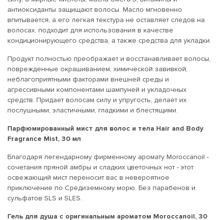
антиоксиданты защищают волосы. Масло мгновенно
впитывается, а его легкая текстура не оставляет следов на
волосах, подходит для использования в качестве
кондиционирующего средства, а также средства для укладки.
Продукт полностью преображает и восстанавливает волосы,
поврежденные окрашиванием, химической завивкой,
неблагоприятными факторами внешней среды и
агрессивными компонентами шампуней и укладочных
средств. Придает волосам силу и упругость, делает их
послушными, эластичными, гладкими и блестящими.
Парфюмированный мист для волос и тела Hair and Body
Fragrance Mist, 30 мл
Благодаря легендарному фирменному аромату Moroccanoil -
сочетания пряной амбры и сладких цветочных нот - этот
освежающий мист переносит вас в невероятное
приключение по Средиземному морю. Без парабенов и
сульфатов SLS и SLES.
Гель для душа с оригинальным ароматом Moroccanoil, 30