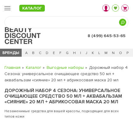
КАТАЛОГ
8 (499) 645-53-65
БРЕНДЫ
Ц
Ч
0 - 9
A
B
C
D
E
F
G
H
I
J
K
L
M
N
O
P
Главная
Каталог
Выгодные наборы
Дорожный набор 4
Сезона: универсальное очищающее средство 50 мл +
аквабальзам «сияние» 20 мл + абрикосовая маска 20 мл
ДОРОЖНЫЙ НАБОР 4 СЕЗОНА: УНИВЕРСАЛЬНОЕ
ОЧИЩАЮЩЕЕ СРЕДСТВО 50 МЛ + АКВАБАЛЬЗАМ
«СИЯНИЕ» 20 МЛ + АБРИКОСОВАЯ МАСКА 20 МЛ
Незаменимые средства для вашей красоты, подходящие для всех
типов кожи