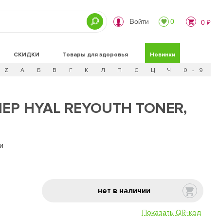
Войти
0
0 ₽
СКИДКИ
Товары для здоровья
Новинки
Z
А
Б
В
Г
К
Л
П
С
Ц
Ч
0 - 9
Р HYAL REYOUTH TONER,
и
нет в наличии
Показать QR-код