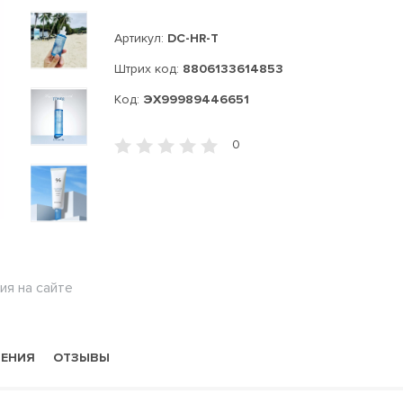
Артикул:
DC-HR-T
Штрих код:
8806133614853
Код:
ЭХ99989446651
0
ия на сайте
НЕНИЯ
ОТЗЫВЫ