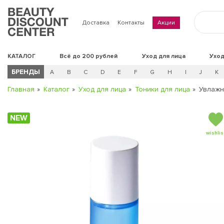
Доставка
Контакты
Акции
КАТАЛОГ
Всё до 200 рублей
Уход для лица
Уход
БРЕНДЫ
A
B
C
D
E
F
G
H
I
J
K
Главная
Каталог
Уход для лица
Тоники для лица
Увлажн
NEW
wishlis