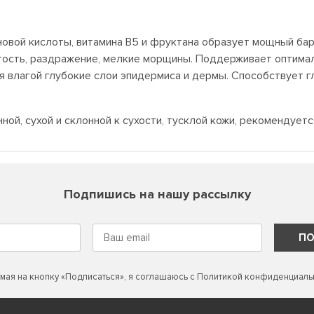
новой кислоты, витамина В5 и фруктана образует мощный ба
утость, раздражение, мелкие морщины. Поддерживает оптима
няя влагой глубокие слои эпидермиса и дермы. Способствует
ой, сухой и склонной к сухости, тусклой кожи, рекомендует
Подпишись на нашу рассылку
ПО
мая на кнопку «Подписаться», я соглашаюсь с
Политикой конфиденциаль