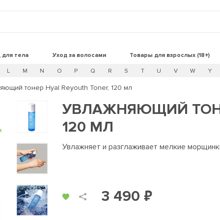
 для тела
Уход за волосами
Товары для взрослых (18+)
L
M
N
O
P
Q
R
S
T
U
V
W
Y
яющий тонер Hyal Reyouth Toner, 120 мл
УВЛАЖНЯЮЩИЙ ТОНЕ
120 МЛ
t
Увлажняет и разглаживает мелкие морщинк
3 490 ₽