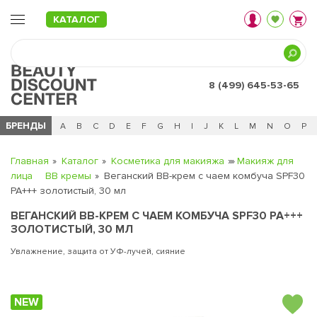
КАТАЛОГ
8 (499) 645-53-65
БРЕНДЫ
Ц
Ч
0 - 9
A
B
C
D
E
F
G
H
I
J
K
L
M
N
O
P
Главная
Каталог
Косметика для макияжа
Макияж для
лица
BB кремы
Веганский BB-крем с чаем комбуча SPF30
PA+++ золотистый, 30 мл
ВЕГАНСКИЙ BB-КРЕМ С ЧАЕМ КОМБУЧА SPF30 PA+++
ЗОЛОТИСТЫЙ, 30 МЛ
Увлажнение, защита от УФ-лучей, сияние
NEW