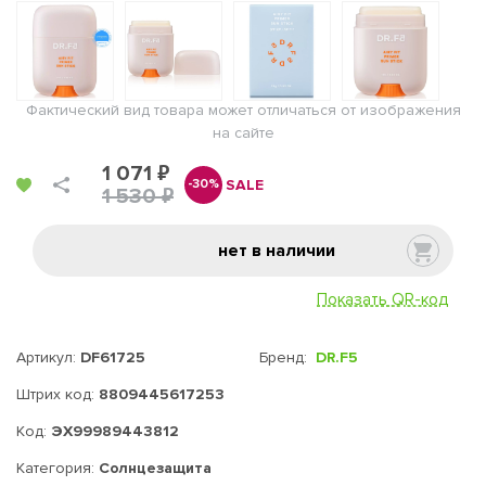
Фактический вид товара может отличаться от изображения
на сайте
1 071 ₽
SALE
-30%
1 530 ₽
нет в наличии
Показать QR-код
Артикул:
DF61725
Бренд:
DR.F5
Штрих код:
8809445617253
Код:
ЭХ99989443812
Категория:
Солнцезащита