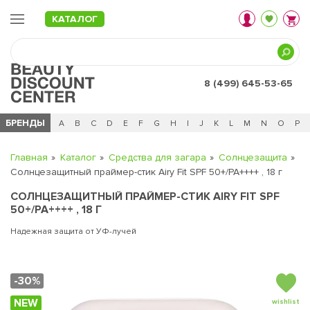
КАТАЛОГ
8 (499) 645-53-65
БРЕНДЫ
Ц
Ч
0 - 9
A
B
C
D
E
F
G
H
I
J
K
L
M
N
O
P
Главная
Каталог
Средства для загара
Солнцезащита
Солнцезащитный праймер-стик Airy Fit SPF 50+/PA++++ , 18 г
СОЛНЦЕЗАЩИТНЫЙ ПРАЙМЕР-СТИК AIRY FIT SPF
50+/PA++++ , 18 Г
Надежная защита от УФ-лучей
-30%
NEW
wishlist