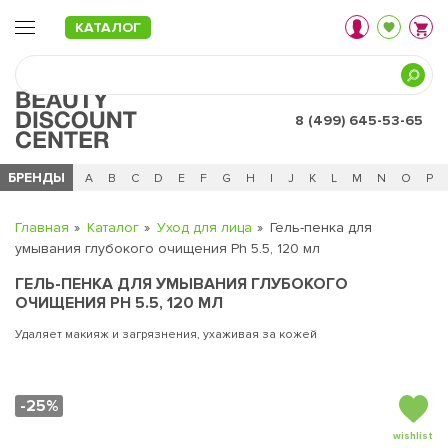
КАТАЛОГ
8 (499) 645-53-65
БРЕНДЫ
Ц
Ч
0 - 9
A
B
C
D
E
F
G
H
I
J
K
L
M
N
O
P
Главная
Каталог
Уход для лица
Гель-пенка для
умывания глубокого очищения Ph 5.5, 120 мл
ГЕЛЬ-ПЕНКА ДЛЯ УМЫВАНИЯ ГЛУБОКОГО
ОЧИЩЕНИЯ PH 5.5, 120 МЛ
Удаляет макияж и загрязнения, ухаживая за кожей
-25%
wishlist