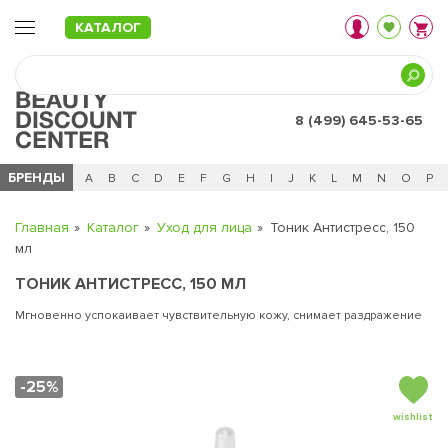
КАТАЛОГ
8 (499) 645-53-65
БРЕНДЫ
Ц
Ч
0 - 9
A
B
C
D
E
F
G
H
I
J
K
L
M
N
O
P
Главная
Каталог
Уход для лица
Тоник Антистресс, 150
мл
ТОНИК АНТИСТРЕСС, 150 МЛ
Мгновенно успокаивает чувствительную кожу, снимает раздражение
-25%
wishlist