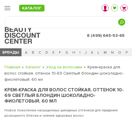
КАТАЛОГ
8 (499) 645-53-65
БРЕНДЫ
Ц
Ч
0 - 9
A
B
C
D
E
F
G
H
I
J
K
L
M
N
O
P
Главная
Каталог
Уход за волосами
Крем-краска для
волос стойкая, оттенок 10-69 Светлый блондин шоколадно-
фиолетовый, 60 мл
КРЕМ-КРАСКА ДЛЯ ВОЛОС СТОЙКАЯ, ОТТЕНОК 10-
69 СВЕТЛЫЙ БЛОНДИН ШОКОЛАДНО-
ФИОЛЕТОВЫЙ, 60 МЛ
Новое поколение насыщенных шикарных оттенков для придания
роскошного блеска и сияния здоровых волос