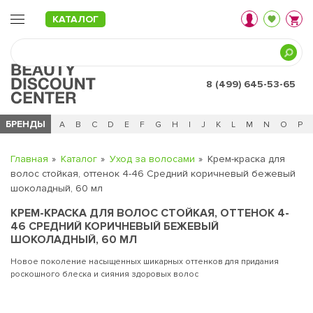
КАТАЛОГ
8 (499) 645-53-65
БРЕНДЫ
Ц
Ч
0 - 9
A
B
C
D
E
F
G
H
I
J
K
L
M
N
O
P
Главная
Каталог
Уход за волосами
Крем-краска для
волос стойкая, оттенок 4-46 Средний коричневый бежевый
шоколадный, 60 мл
КРЕМ-КРАСКА ДЛЯ ВОЛОС СТОЙКАЯ, ОТТЕНОК 4-
46 СРЕДНИЙ КОРИЧНЕВЫЙ БЕЖЕВЫЙ
ШОКОЛАДНЫЙ, 60 МЛ
Новое поколение насыщенных шикарных оттенков для придания
роскошного блеска и сияния здоровых волос