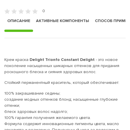
0
ОПИСАНИЕ
АКТИВНЫЕ КОМПОНЕНТЫ
СПОСОБ ПРИМЕ
Крем краска
Delight Trionfo Constant Delight
- это новое
поколение насыщенных шикарных оттенков для придания
роскошного блеска и сияния здоровых волос.
Стойкий перманентный краситель, который обеспечивает:
100% закрашивание седины;
создание модных оттенков блонд; насыщенные глубокие
оттенки;
блеск здоровых волос надолго;
100% гарантия получения желаемого цвета.
Формула содержит инновационные пигменты цвета, масло
эвкалипта и розмарина. Полноценный уход за волосами в