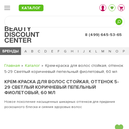
КАТАЛОГ
8 (499) 645-53-65
БРЕНДЫ
Ц
Ч
0 - 9
A
B
C
D
E
F
G
H
I
J
K
L
M
N
O
P
Главная
Каталог
Крем-краска для волос стойкая, оттенок
5-29 Светлый коричневый пепельный фиолетовый, 60 мл
КРЕМ-КРАСКА ДЛЯ ВОЛОС СТОЙКАЯ, ОТТЕНОК 5-
29 СВЕТЛЫЙ КОРИЧНЕВЫЙ ПЕПЕЛЬНЫЙ
ФИОЛЕТОВЫЙ, 60 МЛ
Новое поколение насыщенных шикарных оттенков для придания
роскошного блеска и сияния здоровых волос