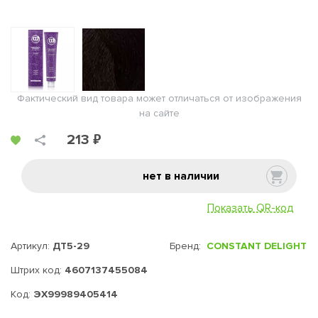
Фактический вид товара может отличаться от изображения
на сайте
213 ₽
нет в наличии
Показать QR-код
Артикул:
ДТ5-29
Бренд:
CONSTANT DELIGHT
Штрих код:
4607137455084
Код:
ЭХ99989405414