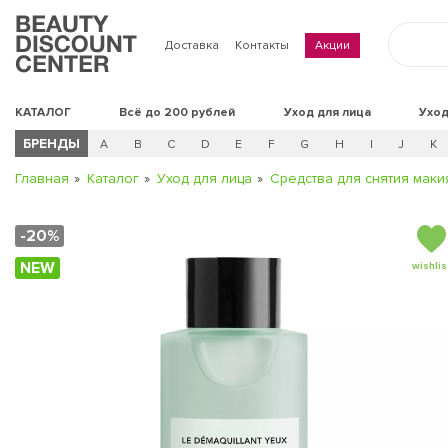
Доставка
Контакты
Акции
КАТАЛОГ
Всё до 200 рублей
Уход для лица
Уход
БРЕНДЫ
A
B
C
D
E
F
G
H
I
J
K
Главная
Каталог
Уход для лица
Средства для снятия мак
-20%
NEW
wishlis