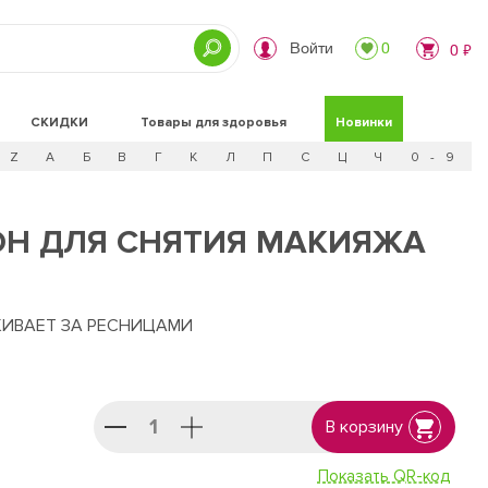
Войти
0
0 ₽
СКИДКИ
Товары для здоровья
Новинки
Z
А
Б
В
Г
К
Л
П
С
Ц
Ч
0 - 9
Н ДЛЯ СНЯТИЯ МАКИЯЖА
ИВАЕТ ЗА РЕСНИЦАМИ
В корзину
Показать QR-код