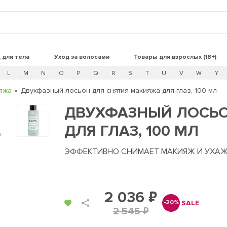
 для тела
Уход за волосами
Товары для взрослых (18+)
L
M
N
O
P
Q
R
S
T
U
V
W
Y
ияжа
Двухфазный лосьон для снятия макияжа для глаз, 100 мл
ДВУХФАЗНЫЙ ЛОСЬО
ДЛЯ ГЛАЗ, 100 МЛ
t
ЭФФЕКТИВНО СНИМАЕТ МАКИЯЖ И УХАЖ
2 036 ₽
SALE
-20%
2 545 ₽