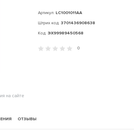
Артикул:
LC1001011AA
Штрих код:
3701436908638
Код:
ЭХ99989450568
0
ия на сайте
НЕНИЯ
ОТЗЫВЫ