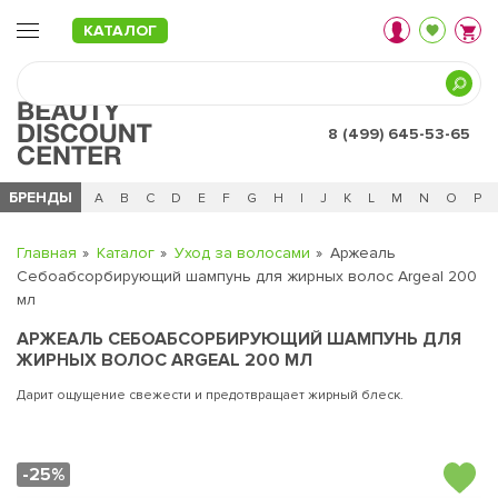
КАТАЛОГ
8 (499) 645-53-65
БРЕНДЫ
Ц
Ч
0 - 9
A
B
C
D
E
F
G
H
I
J
K
L
M
N
O
P
Главная
Каталог
Уход за волосами
Аржеаль
Себоабсорбирующий шампунь для жирных волос Argeal 200
мл
АРЖЕАЛЬ СЕБОАБСОРБИРУЮЩИЙ ШАМПУНЬ ДЛЯ
ЖИРНЫХ ВОЛОС ARGEAL 200 МЛ
Дарит ощущение свежести и предотвращает жирный блеск.
-25%