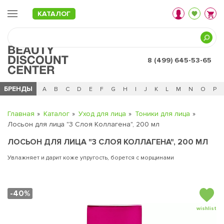
КАТАЛОГ
8 (499) 645-53-65
БРЕНДЫ
Ц
Ч
0 - 9
A
B
C
D
E
F
G
H
I
J
K
L
M
N
O
P
Главная
Каталог
Уход для лица
Тоники для лица
Лосьон для лица "3 Слоя Коллагена", 200 мл
ЛОСЬОН ДЛЯ ЛИЦА "3 СЛОЯ КОЛЛАГЕНА", 200 МЛ
Увлажняет и дарит коже упругость, борется с морщинами
-40%
wishlist