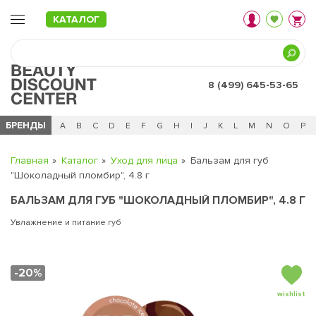
КАТАЛОГ
8 (499) 645-53-65
БРЕНДЫ
Ц
Ч
0 - 9
A
B
C
D
E
F
G
H
I
J
K
L
M
N
O
P
Главная
Каталог
Уход для лица
Бальзам для губ
"Шоколадный пломбир", 4.8 г
БАЛЬЗАМ ДЛЯ ГУБ "ШОКОЛАДНЫЙ ПЛОМБИР", 4.8 Г
Увлажнение и питание губ
-20%
wishlist