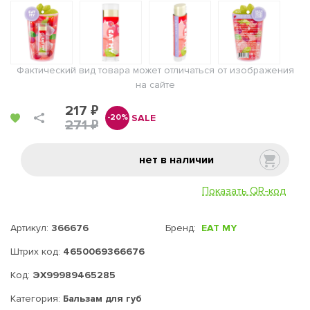
Фактический вид товара может отличаться от изображения
на сайте
217 ₽
SALE
-20%
271 ₽
нет в наличии
Показать QR-код
Артикул:
366676
Бренд:
EAT MY
Штрих код:
4650069366676
Код:
ЭХ99989465285
Категория:
Бальзам для губ