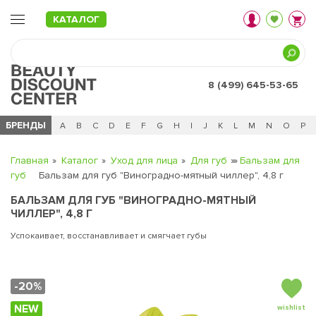
КАТАЛОГ
8 (499) 645-53-65
БРЕНДЫ
Ц
Ч
0 - 9
A
B
C
D
E
F
G
H
I
J
K
L
M
N
O
P
Главная
Каталог
Уход для лица
Для губ
Бальзам для
губ
Бальзам для губ "Виноградно-мятный чиллер", 4,8 г
БАЛЬЗАМ ДЛЯ ГУБ "ВИНОГРАДНО-МЯТНЫЙ
ЧИЛЛЕР", 4,8 Г
Успокаивает, восстанавливает и смягчает губы
-20%
NEW
wishlist