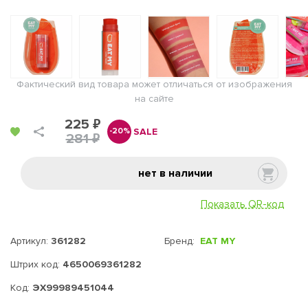
Фактический вид товара может отличаться от изображения
на сайте
225 ₽
SALE
-20%
281 ₽
нет в наличии
Показать QR-код
Артикул:
361282
Бренд:
EAT MY
Штрих код:
4650069361282
Код:
ЭХ99989451044