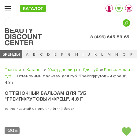
КАТАЛОГ
8 (499) 645-53-65
БРЕНДЫ
Ц
Ч
0 - 9
A
B
C
D
E
F
G
H
I
J
K
L
M
N
O
P
Главная
Каталог
Уход для лица
Для губ
Бальзам для
губ
Оттеночный бальзам для губ "Грейпфрутовый фреш",
4,8 г
ОТТЕНОЧНЫЙ БАЛЬЗАМ ДЛЯ ГУБ
"ГРЕЙПФРУТОВЫЙ ФРЕШ", 4,8 Г
тепло-красный оттенок и лёгкий блеск
-20%