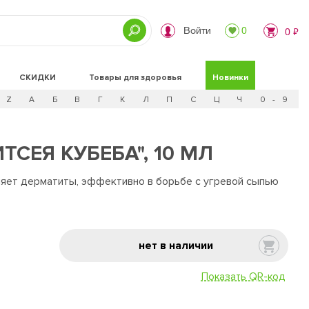
Войти
0
0 ₽
СКИДКИ
Товары для здоровья
Новинки
Z
А
Б
В
Г
К
Л
П
С
Ц
Ч
0 - 9
СЕЯ КУБЕБА", 10 МЛ
няет дерматиты, эффективно в борьбе с угревой сыпью
нет в наличии
Показать QR-код