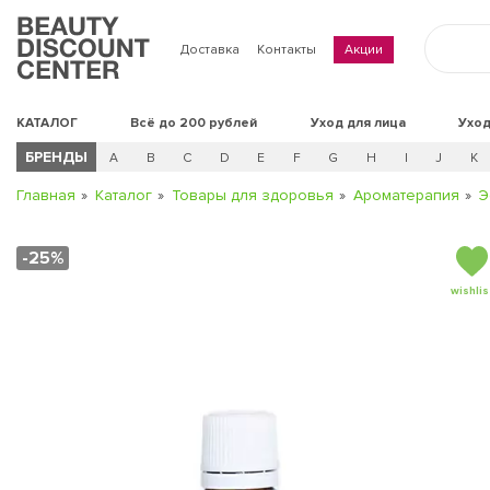
Доставка
Контакты
Акции
КАТАЛОГ
Всё до 200 рублей
Уход для лица
Уход
БРЕНДЫ
A
B
C
D
E
F
G
H
I
J
K
Главная
Каталог
Товары для здоровья
Ароматерапия
Э
-25%
wishlis