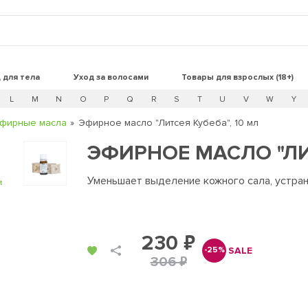
 для тела
Уход за волосами
Товары для взрослых (18+)
L
M
N
O
P
Q
R
S
T
U
V
W
Y
фирные масла
Эфирное масло "Литсея Кубеба", 10 мл
ЭФИРНОЕ МАСЛО "ЛИТ
Уменьшает выделение кожного сала, устра
t
230 ₽
SALE
-25%
306 ₽