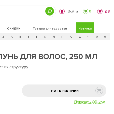
Войти
0
0 ₽
СКИДКИ
Товары для здоровья
Новинки
Z
А
Б
В
Г
К
Л
П
С
Ц
Ч
0 - 9
УНЬ ДЛЯ ВОЛОС, 250 МЛ
т их структуру
нет в наличии
Показать QR-код