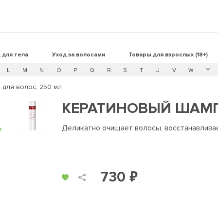
 для тела
Уход за волосами
Товары для взрослых (18+)
L
M
N
O
P
Q
R
S
T
U
V
W
Y
для волос, 250 мл
КЕРАТИНОВЫЙ ШАМП
Деликатно очищает волосы, восстанавливае
t
730 ₽