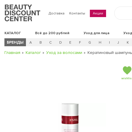
Доставка
Контакты
Акции
КАТАЛОГ
Всё до 200 рублей
Уход для лица
Уход
БРЕНДЫ
A
B
C
D
E
F
G
H
I
J
K
Главная
Каталог
Уход за волосами
Кератиновый шампунь 
wishlis