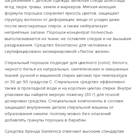
загрязнения с детской одежды, включая следы шоколада,
ягод, пюре, травы, земли и маркеров. Мягкая моющая
формула порошка сохраняет яркость цветов, защищает
структуру волокон от деформации, вещи от усадки даже
после многократных стирок, а также нейтрализует
неприятные запахи. Порошок-концентрат полностью
выполаскивается из ткани, не оставляя следов и не вызывая
раздражения. Средство безопасно для человека и
сертифицировано экомаркировкой «Листок жизни».
Стиральный порошок подходит для цветного (color), белого,
черного белья из натуральных, синтетических и смешанных
тканей, ручной и машинной стирки автомат при температуре
от 30 до 90 градусов С. Стиральное средство эффективно
также в прохладной воде и на коротких циклах стирки. Внутри
упаковки вы найдете мерную ложечку (30 г) для точной
дозировки средства. Специальные компоненты в составе
защищают внутренние детали стиральной машины от
образования накипи, поэтому можно без опасений
добавлять гранулы порошка в барабан.
Средства бренда Gardenica отвечают высоким стандартам