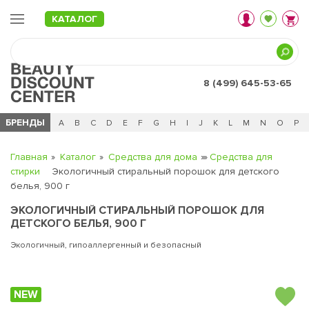
КАТАЛОГ
8 (499) 645-53-65
БРЕНДЫ
Ц
Ч
0 - 9
A
B
C
D
E
F
G
H
I
J
K
L
M
N
O
P
Главная
Каталог
Средства для дома
Средства для
стирки
Экологичный стиральный порошок для детского
белья, 900 г
ЭКОЛОГИЧНЫЙ СТИРАЛЬНЫЙ ПОРОШОК ДЛЯ
ДЕТСКОГО БЕЛЬЯ, 900 Г
Экологичный, гипоаллергенный и безопасный
NEW