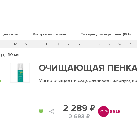
 для тела
Уход за волосами
Товары для взрослых (18+)
L
M
N
O
P
Q
R
S
T
U
V
W
Y
а, 150 мл
ОЧИЩАЮЩАЯ ПЕНКА 
Мягко очищает и оздоравливает жирную, к
t
2 289 ₽
SALE
-15%
2 693 ₽