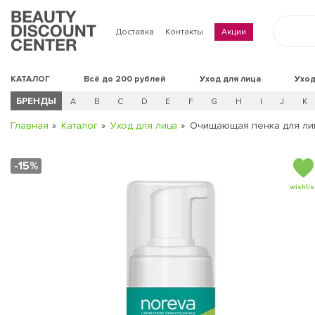
Доставка
Контакты
Акции
КАТАЛОГ
Всё до 200 рублей
Уход для лица
Уход
БРЕНДЫ
A
B
C
D
E
F
G
H
I
J
K
Главная
Каталог
Уход для лица
Очищающая пенка для лиц
-15%
wishlis