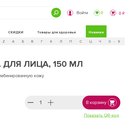
Войти
0
0 ₽
СКИДКИ
Товары для здоровья
Новинки
Z
А
Б
В
Г
К
Л
П
С
Ц
Ч
0 - 9
ДЛЯ ЛИЦА, 150 МЛ
омбинированную кожу
В корзину
Показать QR-код