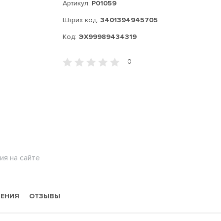
Артикул:
P01059
Штрих код:
3401394945705
Код:
ЭХ99989434319
0
ия на сайте
НЕНИЯ
ОТЗЫВЫ