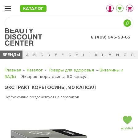
КАТАЛОГ
8 (499) 645-53-65
БРЕНДЫ
Ц
Ч
0 - 9
A
B
C
D
E
F
G
H
I
J
K
L
M
N
O
P
Главная
Каталог
Товары для здоровья
Витамины и
БАДы
Экстракт коры осины, 90 капсул
ЭКСТРАКТ КОРЫ ОСИНЫ, 90 КАПСУЛ
Эффективно воздействует на паразитов
wishlist