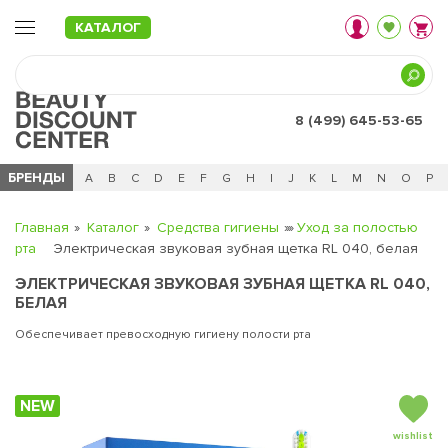
КАТАЛОГ
8 (499) 645-53-65
БРЕНДЫ
Ц
Ч
0 - 9
A
B
C
D
E
F
G
H
I
J
K
L
M
N
O
P
Главная
Каталог
Средства гигиены
Уход за полостью
рта
Электрическая звуковая зубная щетка RL 040, белая
ЭЛЕКТРИЧЕСКАЯ ЗВУКОВАЯ ЗУБНАЯ ЩЕТКА RL 040,
БЕЛАЯ
Обеспечивает превосходную гигиену полости рта
NEW
wishlist