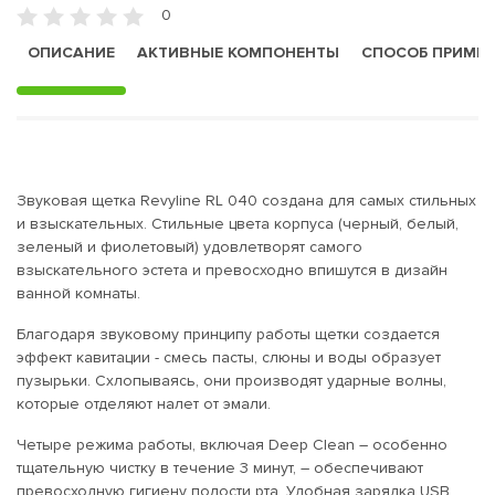
0
ОПИСАНИЕ
АКТИВНЫЕ КОМПОНЕНТЫ
СПОСОБ ПРИМЕ
Звуковая щетка Revyline RL 040 создана для самых стильных
и взыскательных. Стильные цвета корпуса (черный, белый,
зеленый и фиолетовый) удовлетворят самого
взыскательного эстета и превосходно впишутся в дизайн
ванной комнаты.
Благодаря звуковому принципу работы щетки создается
эффект кавитации - смесь пасты, слюны и воды образует
пузырьки. Схлопываясь, они производят ударные волны,
которые отделяют налет от эмали.
Четыре режима работы, включая Deep Clean – особенно
тщательную чистку в течение 3 минут, – обеспечивают
превосходную гигиену полости рта. Удобная зарядка USB