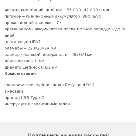
частота колебаний щетинок – 33 000–42 000 в мин
питание – литий-ионный аккумулятор (800 mAh)
время полной зарядки – 7 ч
время работы аккумулятора после полной зарядки – до 30
дней
влагозащита IPX7
размеры – 223×26×24 мм
размер чистящей поверхности – 18х8х11 мм
длина щетины 11 мм
диаметр щетинок 0,152 мм
Комплектация
:
электрическая зубная щетка Revyline rl 040
1 насадка
провод USB Type-C
инструкция и гарантийный талон
Подпишись на нашу рассылку